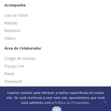
Acompanhe
Lista de Obras
Notícias
Relatórios
Vídeos
Área do Colaborador
Código de conduta
Espaço Livre
Feedz
Sharepoint
Usamos cookies para oferecer a melhor experiência em nosso
site. Se você continuar a usar este site, assumiremos que você
está satisfeito com a
Política de Privacidade
.
Afonso França Engenharia © 2026 Todos os direitos reservados
Ok