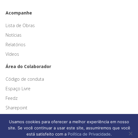
Acompanhe
Lista de Obras
Notícias
Relatórios
Vídeos
Área do Colaborador
Código de conduta
Espaço Livre
Feedz
Sharepoint
Usamos cookies para oferecer a melhor experiência em nosso
site. Se você continuar a usar este site, assumiremos que você
está satisfeito com a
Política de Privacidade
.