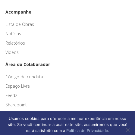
Acompanhe
Lista de Obras
Notícias
Relatórios
Vídeos
Área do Colaborador
Código de conduta
Espaço Livre
Feedz
Sharepoint
Usamos cookies para oferecer a melhor experiência em nosso
site. Se você continuar a usar este site, assumiremos que você
está satisfeito com a
Política de Privacidade
.