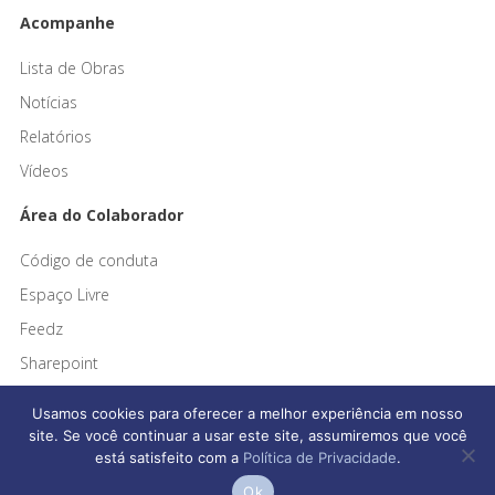
Acompanhe
Lista de Obras
Notícias
Relatórios
Vídeos
Área do Colaborador
Código de conduta
Espaço Livre
Feedz
Sharepoint
Usamos cookies para oferecer a melhor experiência em nosso
site. Se você continuar a usar este site, assumiremos que você
está satisfeito com a
Política de Privacidade
.
Afonso França Engenharia © 2026 Todos os direitos reservados
Ok