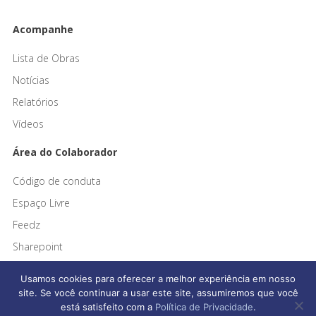
Acompanhe
Lista de Obras
Notícias
Relatórios
Vídeos
Área do Colaborador
Código de conduta
Espaço Livre
Feedz
Sharepoint
Usamos cookies para oferecer a melhor experiência em nosso
site. Se você continuar a usar este site, assumiremos que você
está satisfeito com a
Política de Privacidade
.