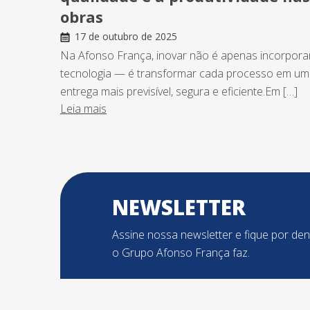
obras
17 de outubro de 2025
Na Afonso França, inovar não é apenas incorpora
tecnologia — é transformar cada processo em u
entrega mais previsível, segura e eficiente.Em […]
Leia mais
NEWSLETTER
Assine nossa newsletter e fique por de
o Grupo Afonso França faz.