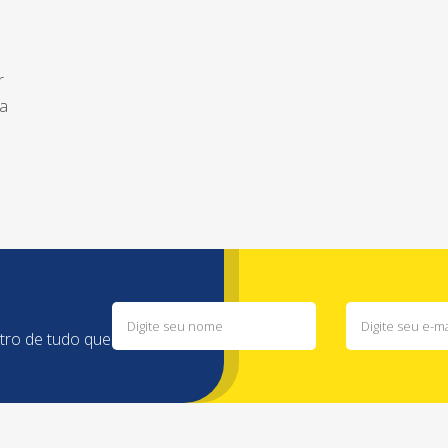
r
ma
ntro de tudo que