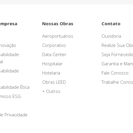
Empresa
Nossas Obras
Contato
Aeroportuários
Ouvidoria
novação
Corporativo
Realize Sua Ob
abilidade
Data Center
Seja Fornecedo
al
Hospitalar
Garantia e Ma
abilidade
Hotelaria
Fale Conosco
Obras LEED
Trabalhe Cono
bilidade Ética
+ Outros
misso ESG
 de Privacidade