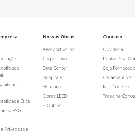
Empresa
Nossas Obras
Contato
Aeroportuários
Ouvidoria
novação
Corporativo
Realize Sua Ob
abilidade
Data Center
Seja Fornecedo
al
Hospitalar
Garantia e Ma
abilidade
Hotelaria
Fale Conosco
Obras LEED
Trabalhe Cono
bilidade Ética
+ Outros
misso ESG
 de Privacidade