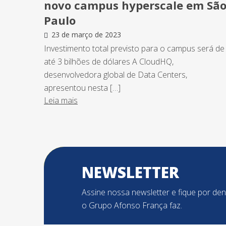
novo campus hyperscale em Sã
Paulo
23 de março de 2023
Investimento total previsto para o campus será de
até 3 bilhões de dólares A CloudHQ,
desenvolvedora global de Data Centers,
apresentou nesta […]
Leia mais
NEWSLETTER
Assine nossa newsletter e fique por de
o Grupo Afonso França faz.