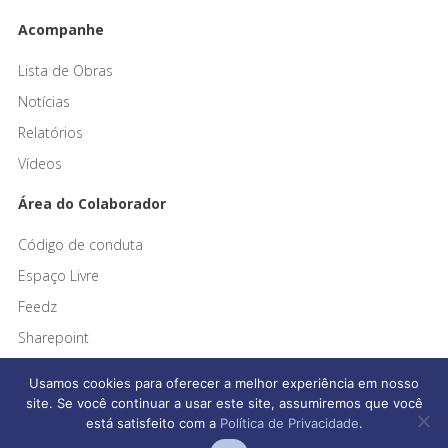
Acompanhe
Lista de Obras
Notícias
Relatórios
Vídeos
Área do Colaborador
Código de conduta
Espaço Livre
Feedz
Sharepoint
Usamos cookies para oferecer a melhor experiência em nosso
site. Se você continuar a usar este site, assumiremos que você
está satisfeito com a
Política de Privacidade
.