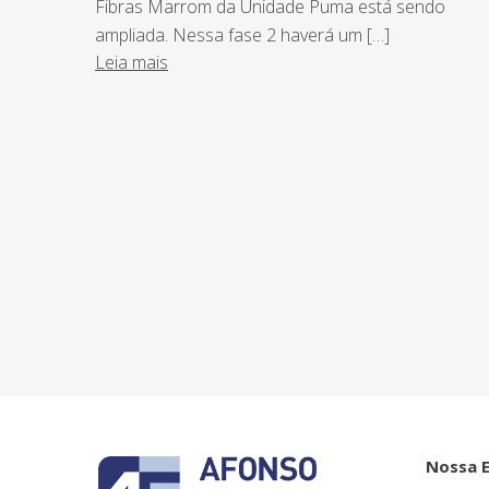
Fibras Marrom da Unidade Puma está sendo
ampliada. Nessa fase 2 haverá um […]
Leia mais
NEWSLETTER
Assine nossa newsletter e fique por de
o Grupo Afonso França faz.
Nossa 