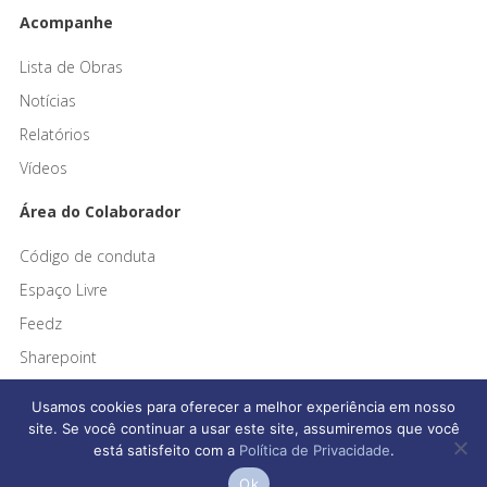
Acompanhe
Lista de Obras
Notícias
Relatórios
Vídeos
Área do Colaborador
Código de conduta
Espaço Livre
Feedz
Sharepoint
Usamos cookies para oferecer a melhor experiência em nosso
site. Se você continuar a usar este site, assumiremos que você
está satisfeito com a
Política de Privacidade
.
Afonso França Engenharia © 2026 Todos os direitos reservados
Ok