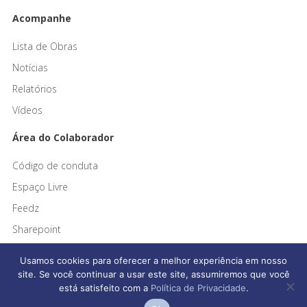
Acompanhe
Lista de Obras
Notícias
Relatórios
Vídeos
Área do Colaborador
Código de conduta
Espaço Livre
Feedz
Sharepoint
Usamos cookies para oferecer a melhor experiência em nosso
site. Se você continuar a usar este site, assumiremos que você
está satisfeito com a
Política de Privacidade
.
Afonso França Engenharia © 2026 Todos os direitos reservados