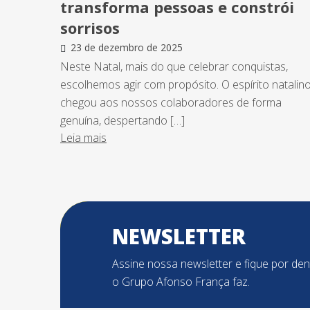
transforma pessoas e constrói
sorrisos
23 de dezembro de 2025
Neste Natal, mais do que celebrar conquistas,
escolhemos agir com propósito. O espírito natalin
chegou aos nossos colaboradores de forma
genuína, despertando […]
Leia mais
NEWSLETTER
Assine nossa newsletter e fique por de
o Grupo Afonso França faz.