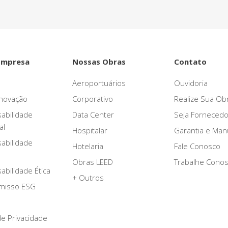
Empresa
Nossas Obras
Contato
Aeroportuários
Ouvidoria
novação
Corporativo
Realize Sua Ob
abilidade
Data Center
Seja Fornecedo
al
Hospitalar
Garantia e Ma
abilidade
Hotelaria
Fale Conosco
Obras LEED
Trabalhe Cono
bilidade Ética
+ Outros
misso ESG
 de Privacidade