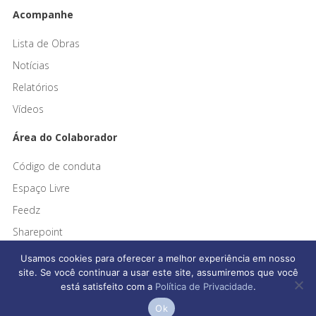
Acompanhe
Lista de Obras
Notícias
Relatórios
Vídeos
Área do Colaborador
Código de conduta
Espaço Livre
Feedz
Sharepoint
Usamos cookies para oferecer a melhor experiência em nosso
site. Se você continuar a usar este site, assumiremos que você
está satisfeito com a
Política de Privacidade
.
Ok
Afonso França Engenharia © 2026 Todos os direitos reservados