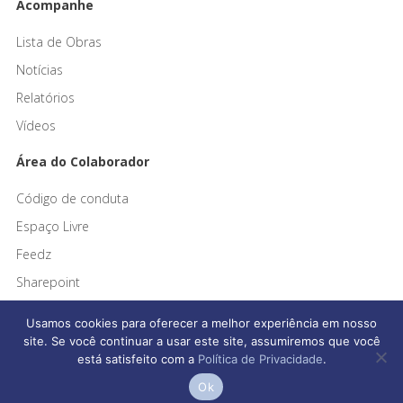
Acompanhe
Lista de Obras
Notícias
Relatórios
Vídeos
Área do Colaborador
Código de conduta
Espaço Livre
Feedz
Sharepoint
Usamos cookies para oferecer a melhor experiência em nosso
site. Se você continuar a usar este site, assumiremos que você
está satisfeito com a
Política de Privacidade
.
Afonso França Engenharia © 2026 Todos os direitos reservados
Ok