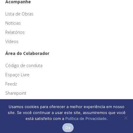
Acompanhe
Lista de Obras
Notícias
Relatórios
Vídeos
Área do Colaborador
Código de conduta
Espaço Livre
Feedz
Sharepoint
Usamos cookies para oferecer a melhor experiência em nosso
site. Se você continuar a usar este site, assumiremos que você
está satisfeito com a
Política de Privacidade
.
Afonso França Engenharia © 2026 Todos os direitos reservados
Ok