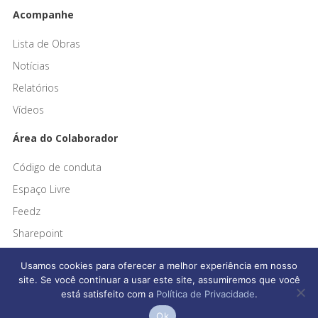
Acompanhe
Lista de Obras
Notícias
Relatórios
Vídeos
Área do Colaborador
Código de conduta
Espaço Livre
Feedz
Sharepoint
Usamos cookies para oferecer a melhor experiência em nosso
site. Se você continuar a usar este site, assumiremos que você
está satisfeito com a
Política de Privacidade
.
Afonso França Engenharia © 2026 Todos os direitos reservados
Ok