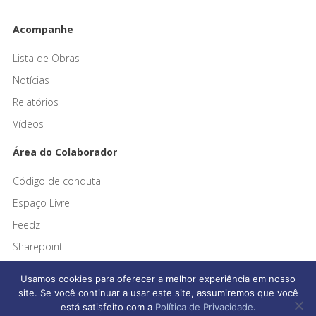
Acompanhe
Lista de Obras
Notícias
Relatórios
Vídeos
Área do Colaborador
Código de conduta
Espaço Livre
Feedz
Sharepoint
Usamos cookies para oferecer a melhor experiência em nosso
site. Se você continuar a usar este site, assumiremos que você
está satisfeito com a
Política de Privacidade
.