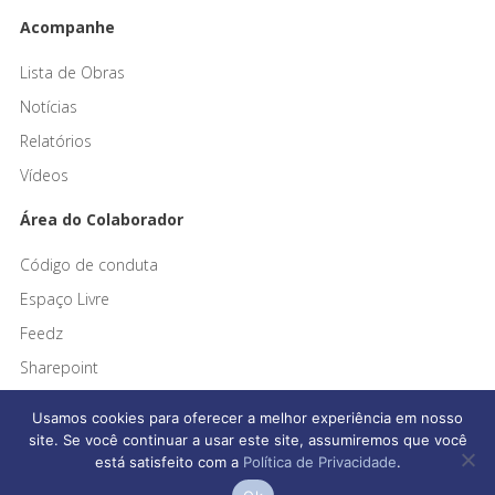
Acompanhe
Lista de Obras
Notícias
Relatórios
Vídeos
Área do Colaborador
Código de conduta
Espaço Livre
Feedz
Sharepoint
Usamos cookies para oferecer a melhor experiência em nosso
site. Se você continuar a usar este site, assumiremos que você
está satisfeito com a
Política de Privacidade
.
Afonso França Engenharia © 2026 Todos os direitos reservados