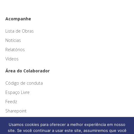
Acompanhe
Lista de Obras
Notícias
Relatórios
Vídeos
Área do Colaborador
Código de conduta
Espaço Livre
Feedz
Sharepoint
Usamos cookies para oferecer a melhor experiência em nosso
site. Se você continuar a usar este site, assumiremos que você