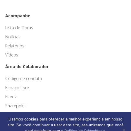
Acompanhe
Lista de Obras
Notícias
Relatórios
Vídeos
Área do Colaborador
Código de conduta
Espaço Livre
Feedz
Sharepoint
Usamos cookies para oferecer a melhor experiência em nosso
site. Se você continuar a usar este site, assumiremos que você
está satisfeito com a
Política de Privacidade
.