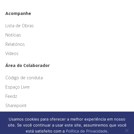
Acompanhe
Lista de Obras
Notícias
Relatórios
Vídeos
Área do Colaborador
Código de conduta
Espaço Livre
Feedz
Sharepoint
Usamos cookies para oferecer a melhor experiência em nosso
site. Se você continuar a usar este site, assumiremos que você
está satisfeito com a
Política de Privacidade
.