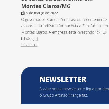
Montes Claros/MG
9 de março de 2022
O governador Romeu Zema visitou recentemente
as obras da indústria farmacêutica Eurofarma, em
Montes Claros. A empresa está investindo R$ 1,3
bilhão […]
Leia mais
NEWSLETTER
Assine nossa newsletter e fique por de
o Grupo Afonso França faz.