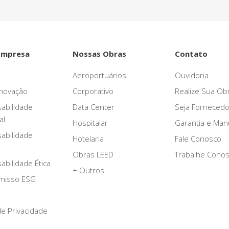
Empresa
Nossas Obras
Contato
Aeroportuários
Ouvidoria
novação
Corporativo
Realize Sua Ob
abilidade
Data Center
Seja Fornecedo
al
Hospitalar
Garantia e Ma
abilidade
Hotelaria
Fale Conosco
Obras LEED
Trabalhe Cono
bilidade Ética
+ Outros
misso ESG
 de Privacidade