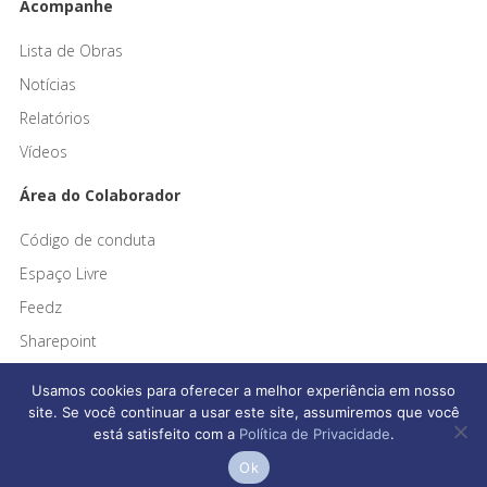
Acompanhe
Lista de Obras
Notícias
Relatórios
Vídeos
Área do Colaborador
Código de conduta
Espaço Livre
Feedz
Sharepoint
Usamos cookies para oferecer a melhor experiência em nosso
site. Se você continuar a usar este site, assumiremos que você
está satisfeito com a
Política de Privacidade
.
Afonso França Engenharia © 2026 Todos os direitos reservados
Ok