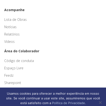
Acompanhe
Lista de Obras
Notícias
Relatórios
Vídeos
Área do Colaborador
Código de conduta
Espaço Livre
Feedz
Sharepoint
Usamos cookies para oferecer a melhor experiência em nosso
site. Se você continuar a usar este site, assumiremos que você
está satisfeito com a
Política de Privacidade
.