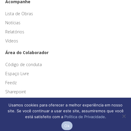
Acompanhe
Lista de Obras
Notícias
Relatórios
Vídeos
Área do Colaborador
Código de conduta
Espaço Livre
Feedz
Sharepoint
Usamos cookies para oferecer a melhor experiência em nosso
site. Se você continuar a usar este site, assumiremos que você
está satisfeito com a
Política de Privacidade
.
Afonso França Engenharia © 2026 Todos os direitos reservados
Ok