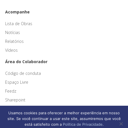
Acompanhe
Lista de Obras
Notícias
Relatórios
Vídeos
Área do Colaborador
Código de conduta
Espaço Livre
Feedz
Sharepoint
Usamos cookies para oferecer a melhor experiência em nosso
site. Se você continuar a usar este site, assumiremos que você
está satisfeito com a
Política de Privacidade
.