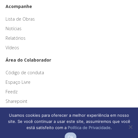
Acompanhe
Lista de Obras
Notícias
Relatórios
Vídeos
Área do Colaborador
Código de conduta
Espaço Livre
Feedz
Sharepoint
Usamos cookies para oferecer a melhor experiência em nosso
site. Se você continuar a usar este site, assumiremos que você
está satisfeito com a
Política de Privacidade
.
Afonso França Engenharia © 2026 Todos os direitos reservados
Ok