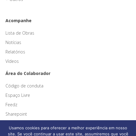
Acompanhe
Lista de Obras
Notícias
Relatórios
Vídeos
Área do Colaborador
Código de conduta
Espaço Livre
Feedz
Sharepoint
Usamos cookies para oferecer a melhor experiência em nosso
site. Se você continuar a usar este site, assumiremos que você