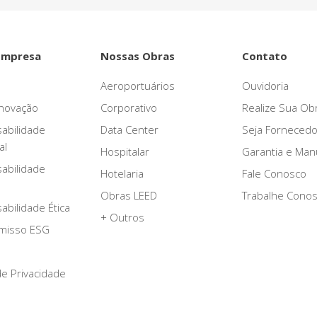
Empresa
Nossas Obras
Contato
Aeroportuários
Ouvidoria
novação
Corporativo
Realize Sua Ob
abilidade
Data Center
Seja Fornecedo
al
Hospitalar
Garantia e Ma
abilidade
Hotelaria
Fale Conosco
Obras LEED
Trabalhe Cono
bilidade Ética
+ Outros
misso ESG
 de Privacidade