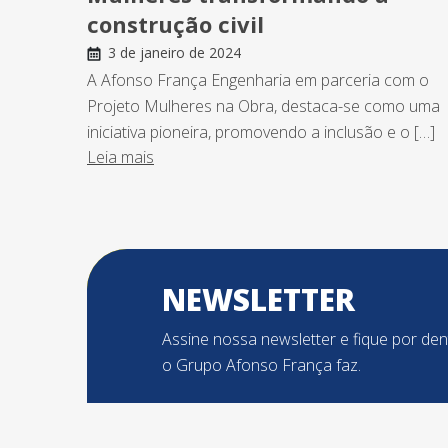
construção civil
3 de janeiro de 2024
A Afonso França Engenharia em parceria com o
Projeto Mulheres na Obra, destaca-se como uma
iniciativa pioneira, promovendo a inclusão e o […]
Leia mais
NEWSLETTER
Assine nossa newsletter e fique por de
o Grupo Afonso França faz.