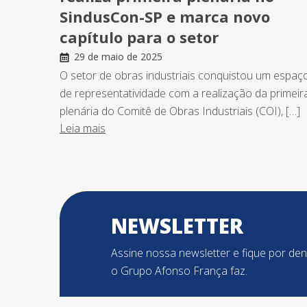
SindusCon-SP e marca novo
capítulo para o setor
29 de maio de 2025
O setor de obras industriais conquistou um espaç
de representatividade com a realização da primeir
plenária do Comitê de Obras Industriais (COI), […]
Leia mais
NEWSLETTER
Assine nossa newsletter e fique por de
o Grupo Afonso França faz.