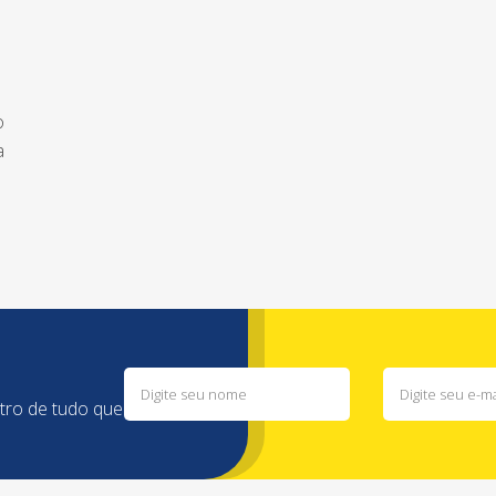
o
a
ntro de tudo que