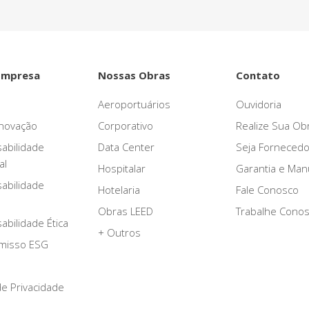
Empresa
Nossas Obras
Contato
Aeroportuários
Ouvidoria
novação
Corporativo
Realize Sua Ob
abilidade
Data Center
Seja Fornecedo
al
Hospitalar
Garantia e Ma
abilidade
Hotelaria
Fale Conosco
Obras LEED
Trabalhe Cono
bilidade Ética
+ Outros
misso ESG
 de Privacidade