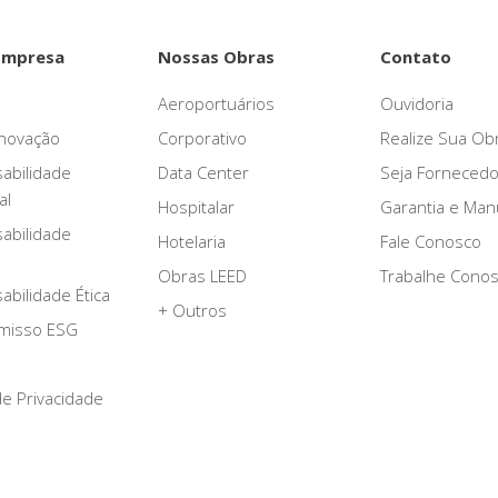
Empresa
Nossas Obras
Contato
Aeroportuários
Ouvidoria
novação
Corporativo
Realize Sua Ob
abilidade
Data Center
Seja Fornecedo
al
Hospitalar
Garantia e Ma
abilidade
Hotelaria
Fale Conosco
Obras LEED
Trabalhe Cono
bilidade Ética
+ Outros
misso ESG
 de Privacidade