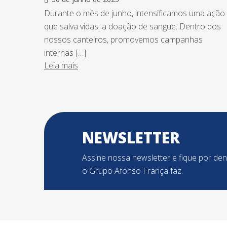
Durante o mês de junho, intensificamos uma ação
que salva vidas: a doação de sangue. Dentro dos
nossos canteiros, promovemos campanhas
internas […]
Leia mais
NEWSLETTER
Assine nossa newsletter e fique por de
o Grupo Afonso França faz.