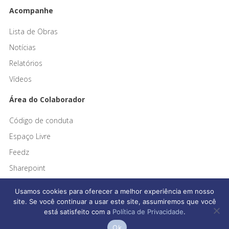
Acompanhe
Lista de Obras
Notícias
Relatórios
Vídeos
Área do Colaborador
Código de conduta
Espaço Livre
Feedz
Sharepoint
Usamos cookies para oferecer a melhor experiência em nosso
site. Se você continuar a usar este site, assumiremos que você
está satisfeito com a
Política de Privacidade
.
Afonso França Engenharia © 2026 Todos os direitos reservados
Ok