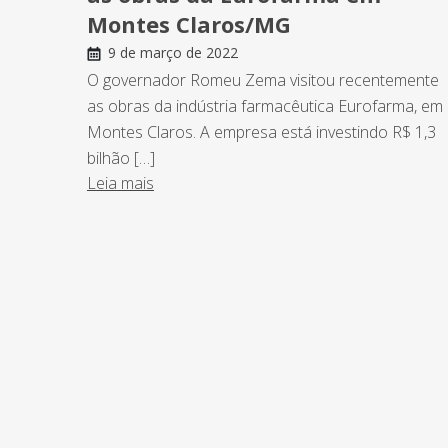
Montes Claros/MG
9 de março de 2022
O governador Romeu Zema visitou recentemente
as obras da indústria farmacêutica Eurofarma, em
Montes Claros. A empresa está investindo R$ 1,3
bilhão […]
Leia mais
NEWSLETTER
Assine nossa newsletter e fique por de
o Grupo Afonso França faz.