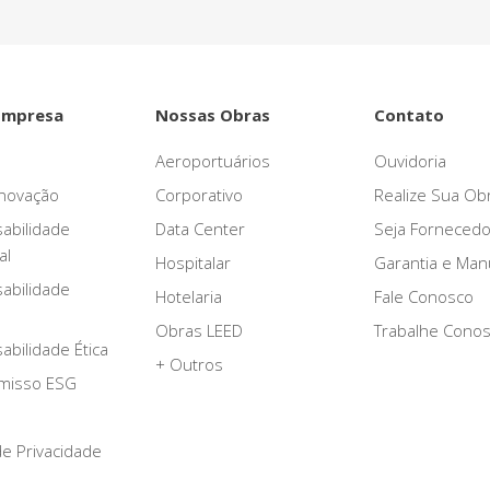
Empresa
Nossas Obras
Contato
Aeroportuários
Ouvidoria
novação
Corporativo
Realize Sua Ob
abilidade
Data Center
Seja Fornecedo
al
Hospitalar
Garantia e Ma
abilidade
Hotelaria
Fale Conosco
Obras LEED
Trabalhe Cono
bilidade Ética
+ Outros
misso ESG
 de Privacidade