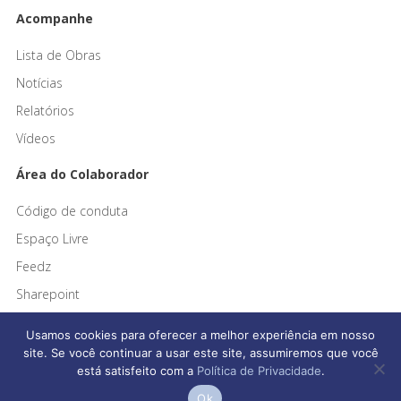
Acompanhe
Lista de Obras
Notícias
Relatórios
Vídeos
Área do Colaborador
Código de conduta
Espaço Livre
Feedz
Sharepoint
Usamos cookies para oferecer a melhor experiência em nosso
site. Se você continuar a usar este site, assumiremos que você
está satisfeito com a
Política de Privacidade
.
Afonso França Engenharia © 2026 Todos os direitos reservados
Ok