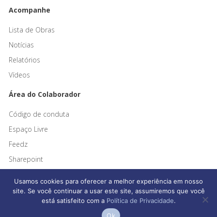
Acompanhe
Lista de Obras
Notícias
Relatórios
Vídeos
Área do Colaborador
Código de conduta
Espaço Livre
Feedz
Sharepoint
Usamos cookies para oferecer a melhor experiência em nosso
site. Se você continuar a usar este site, assumiremos que você
está satisfeito com a
Política de Privacidade
.
Afonso França Engenharia © 2026 Todos os direitos reservados
Ok