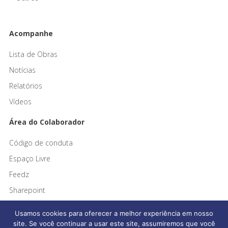
Acompanhe
Lista de Obras
Notícias
Relatórios
Vídeos
Área do Colaborador
Código de conduta
Espaço Livre
Feedz
Sharepoint
Usamos cookies para oferecer a melhor experiência em nosso
site. Se você continuar a usar este site, assumiremos que você