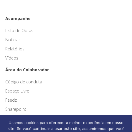
Acompanhe
Lista de Obras
Notícias
Relatórios
Vídeos
Área do Colaborador
Código de conduta
Espaço Livre
Feedz
Sharepoint
Usamos cookies para oferecer a melhor experiência em nosso
site. Se você continuar a usar este site, assumiremos que você