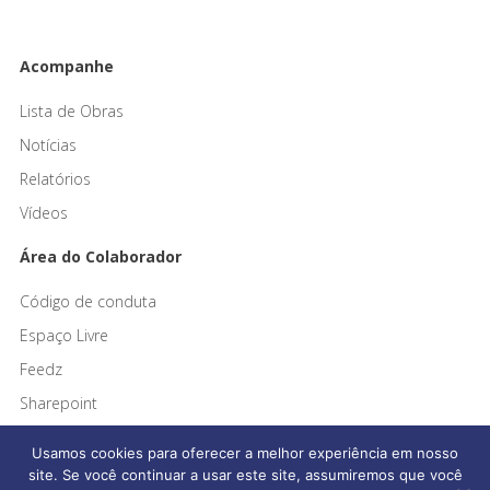
Acompanhe
Lista de Obras
Notícias
Relatórios
Vídeos
Área do Colaborador
Código de conduta
Espaço Livre
Feedz
Sharepoint
Usamos cookies para oferecer a melhor experiência em nosso
site. Se você continuar a usar este site, assumiremos que você