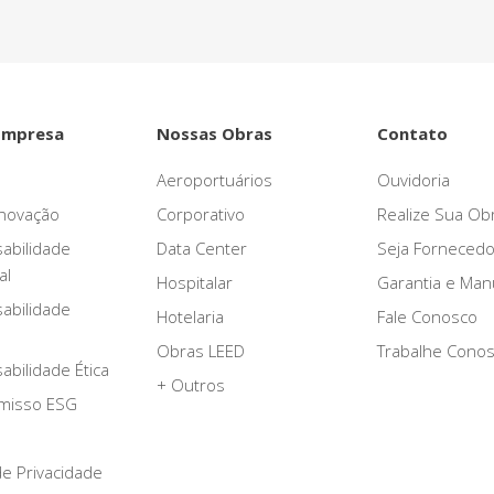
Empresa
Nossas Obras
Contato
Aeroportuários
Ouvidoria
novação
Corporativo
Realize Sua Ob
abilidade
Data Center
Seja Fornecedo
al
Hospitalar
Garantia e Ma
abilidade
Hotelaria
Fale Conosco
Obras LEED
Trabalhe Cono
bilidade Ética
+ Outros
misso ESG
 de Privacidade