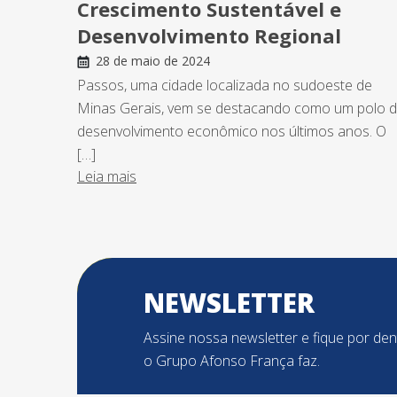
Crescimento Sustentável e
Desenvolvimento Regional
28 de maio de 2024
Passos, uma cidade localizada no sudoeste de
Minas Gerais, vem se destacando como um polo 
desenvolvimento econômico nos últimos anos. O
[…]
Leia mais
NEWSLETTER
Assine nossa newsletter e fique por de
o Grupo Afonso França faz.