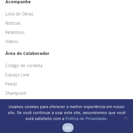
Acompanhe
Lista de Obras
Notícias
Relatórios
Vídeos
Área do Colaborador
Código de conduta
Espaço Livre
Feedz
Sharepoint
Usamos cookies para oferecer a melhor experiência em nosso
site. Se você continuar a usar este site, assumiremos que você
está satisfeito com a
Política de Privacidade
.
Afonso França Engenharia © 2026 Todos os direitos reservados
Ok