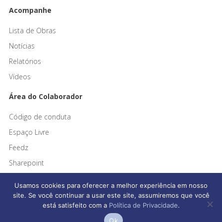
Acompanhe
Lista de Obras
Notícias
Relatórios
Vídeos
Área do Colaborador
Código de conduta
Espaço Livre
Feedz
Sharepoint
Usamos cookies para oferecer a melhor experiência em nosso
site. Se você continuar a usar este site, assumiremos que você
está satisfeito com a
Política de Privacidade
.
Afonso França Engenharia © 2026 Todos os direitos reservados
Ok