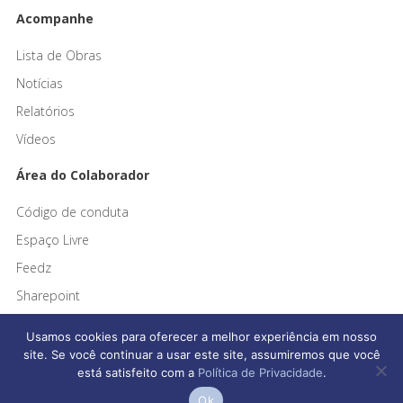
Acompanhe
Lista de Obras
Notícias
Relatórios
Vídeos
Área do Colaborador
Código de conduta
Espaço Livre
Feedz
Sharepoint
Usamos cookies para oferecer a melhor experiência em nosso
site. Se você continuar a usar este site, assumiremos que você
está satisfeito com a
Política de Privacidade
.
Afonso França Engenharia © 2026 Todos os direitos reservados
Ok