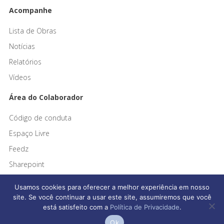
Acompanhe
Lista de Obras
Notícias
Relatórios
Vídeos
Área do Colaborador
Código de conduta
Espaço Livre
Feedz
Sharepoint
Usamos cookies para oferecer a melhor experiência em nosso
site. Se você continuar a usar este site, assumiremos que você
está satisfeito com a
Política de Privacidade
.
Afonso França Engenharia © 2026 Todos os direitos reservados
Ok