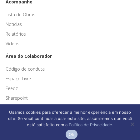
Acompanhe
Lista de Obras
Notícias
Relatórios
Vídeos
Área do Colaborador
Código de conduta
Espaço Livre
Feedz
Sharepoint
Usamos cookies para oferecer a melhor experiência em nosso
site. Se você continuar a usar este site, assumiremos que você
está satisfeito com a
Política de Privacidade
.
Afonso França Engenharia © 2026 Todos os direitos reservados
Ok