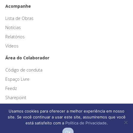
Acompanhe
Lista de Obras
Notícias
Relatórios
Vídeos
Área do Colaborador
Código de conduta
Espaço Livre
Feedz
Sharepoint
Usamos cookies para oferecer a melhor experiência em nosso
site. Se você continuar a usar este site, assumiremos que você
está satisfeito com a
Política de Privacidade
.
Afonso França Engenharia © 2026 Todos os direitos reservados
Ok