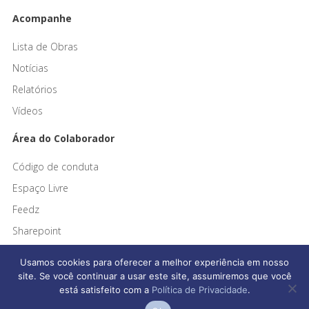
Acompanhe
Lista de Obras
Notícias
Relatórios
Vídeos
Área do Colaborador
Código de conduta
Espaço Livre
Feedz
Sharepoint
Usamos cookies para oferecer a melhor experiência em nosso
site. Se você continuar a usar este site, assumiremos que você
está satisfeito com a
Política de Privacidade
.
Afonso França Engenharia © 2026 Todos os direitos reservados