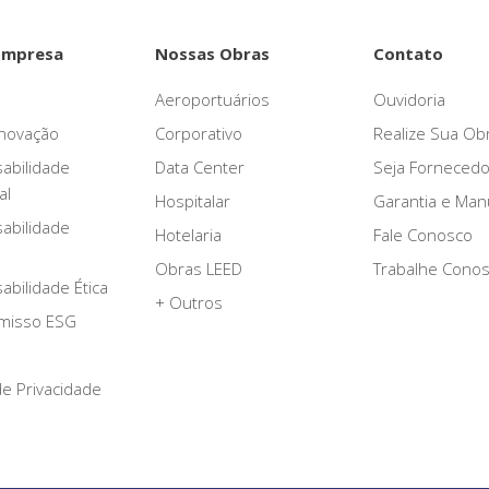
Empresa
Nossas Obras
Contato
Aeroportuários
Ouvidoria
novação
Corporativo
Realize Sua Ob
abilidade
Data Center
Seja Fornecedo
al
Hospitalar
Garantia e Ma
abilidade
Hotelaria
Fale Conosco
Obras LEED
Trabalhe Cono
bilidade Ética
+ Outros
misso ESG
 de Privacidade