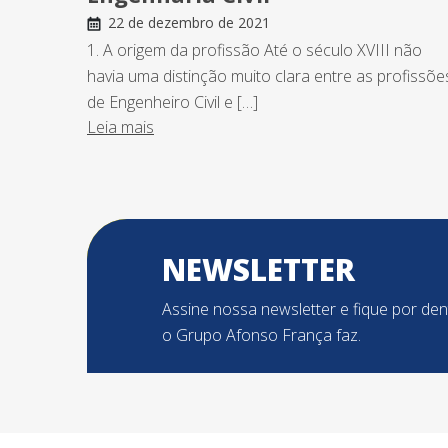
22 de dezembro de 2021
1. A origem da profissão Até o século XVIII não
havia uma distinção muito clara entre as profissõe
de Engenheiro Civil e […]
Leia mais
NEWSLETTER
Assine nossa newsletter e fique por de
o Grupo Afonso França faz.