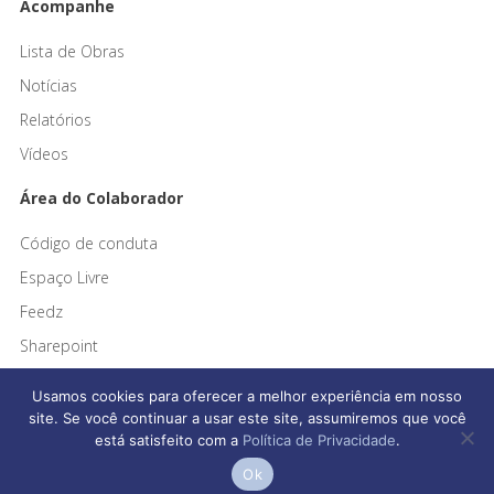
Acompanhe
Lista de Obras
Notícias
Relatórios
Vídeos
Área do Colaborador
Código de conduta
Espaço Livre
Feedz
Sharepoint
Usamos cookies para oferecer a melhor experiência em nosso
site. Se você continuar a usar este site, assumiremos que você
está satisfeito com a
Política de Privacidade
.
Afonso França Engenharia © 2026 Todos os direitos reservados
Ok