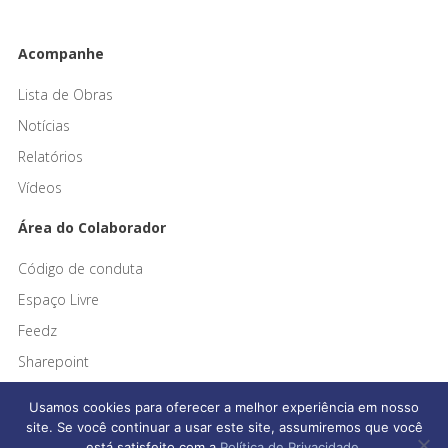
Acompanhe
Lista de Obras
Notícias
Relatórios
Vídeos
Área do Colaborador
Código de conduta
Espaço Livre
Feedz
Sharepoint
Usamos cookies para oferecer a melhor experiência em nosso
site. Se você continuar a usar este site, assumiremos que você
está satisfeito com a
Política de Privacidade
.