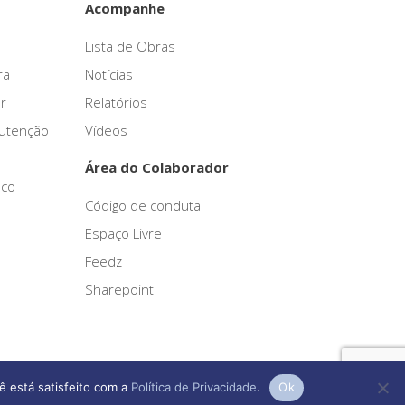
Acompanhe
Lista de Obras
ra
Notícias
r
Relatórios
nutenção
Vídeos
Área do Colaborador
sco
Código de conduta
Espaço Livre
Feedz
Sharepoint
ê está satisfeito com a
Política de Privacidade
.
Ok