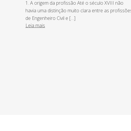
1. A origem da profissão Até o século XVIII não
havia uma distinção muito clara entre as profissõe
de Engenheiro Civil e […]
Leia mais
NEWSLETTER
Assine nossa newsletter e fique por de
o Grupo Afonso França faz.