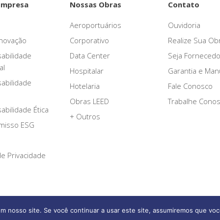
Empresa
Nossas Obras
Contato
Aeroportuários
Ouvidoria
novação
Corporativo
Realize Sua Ob
abilidade
Data Center
Seja Fornecedo
al
Hospitalar
Garantia e Ma
abilidade
Hotelaria
Fale Conosco
Obras LEED
Trabalhe Cono
bilidade Ética
+ Outros
misso ESG
 de Privacidade
m nosso site. Se você continuar a usar este site, assumiremos que voc
Afonso França Engenharia © 2026 Todos os direitos reservados